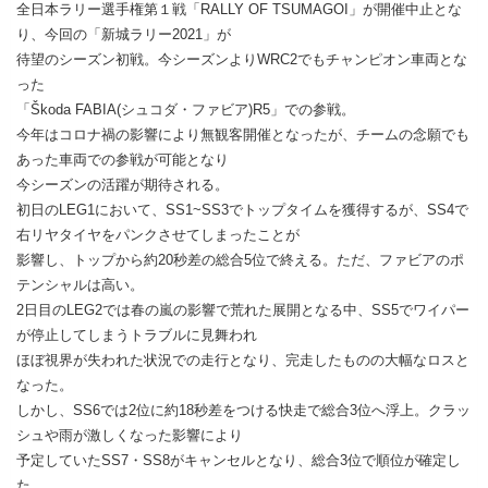
全日本ラリー選手権第１戦「RALLY OF TSUMAGOI」が開催中止とな
り、今回の「新城ラリー2021」が
待望のシーズン初戦。今シーズンよりWRC2でもチャンピオン車両とな
った
「Škoda FABIA(シュコダ・ファビア)R5」での参戦。
今年はコロナ禍の影響により無観客開催となったが、チームの念願でも
あった車両での参戦が可能となり
今シーズンの活躍が期待される。
初日のLEG1において、SS1~SS3でトップタイムを獲得するが、SS4で
右リヤタイヤをパンクさせてしまったことが
影響し、トップから約20秒差の総合5位で終える。ただ、ファビアのポ
テンシャルは高い。
2日目のLEG2では春の嵐の影響で荒れた展開となる中、SS5でワイパー
が停止してしまうトラブルに見舞われ
ほぼ視界が失われた状況での走行となり、完走したものの大幅なロスと
なった。
しかし、SS6では2位に約18秒差をつける快走で総合3位へ浮上。クラッ
シュや雨が激しくなった影響により
予定していたSS7・SS8がキャンセルとなり、総合3位で順位が確定し
た。