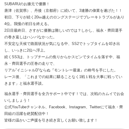
SUBARUのお膝元で優勝！
唐津（佐賀県）、丹後（京都府）に続いて、3連勝の偉業を遂げた！！
初日、下りが続く20㎞越えのロングステージでブレーキトラブルがあり
4位。我慢の初日を終える。
2日目最終日、さすがに優勝は難しいのでは？しかし、福永・齊田選手
の巻き返しはハンパなかった。
不安定な天候で路面状況が気になる中、SS2でトップタイムを叩き出
し、いっきに2位へ浮上。
続くSS3は、トップチームの焦りからかスピンでタイムを落す中、福
永・齊田選手の圧巻の走りで、
リアル”イニシャルD”ならぬ『モントレー最速』の称号を手にした。
レース後、「これまでの結果に驕ることなく1戦１戦を大事に戦ってい
きます」と福永選手談。
福永選手・齊田選手を全力サポート中です！では、次戦のカムイでお会
いしましょう！
公式YouTubeチャンネル、Facebook、Instagram、Twitterにて福永・齊
田組の活躍を絶賛配信中！
皆様の温かいご声援を引き続き宜しくお願い致します！