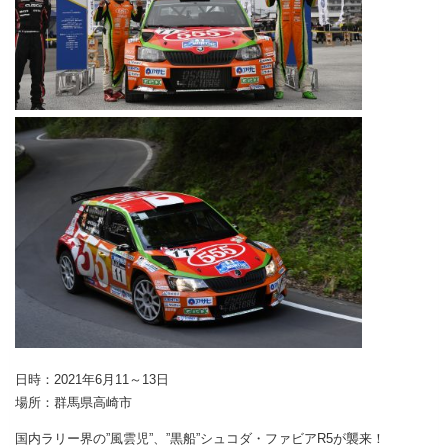
日時：2021年6月11～13日
場所：群馬県高崎市
国内ラリー界の”風雲児”、”黒船”シュコダ・ファビアR5が襲来！